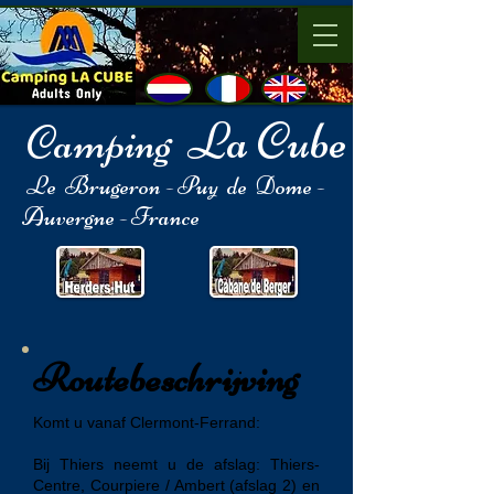
La Cube
Camping
​
Le Brugeron - Puy de Dome -
Auvergne - France
Routebeschrijving
Komt u
vanaf Clermont-Ferrand
:
Bij Thiers neemt u de afslag: Thiers-
Centre, Courpiere / Ambert
(afslag 2) en