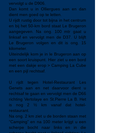
vervolgt u de D906.
Dan komt u in Olliergues aan en dan
dient men goed op te letten.
U rijdt rustig door tot bijna in het centrum
en bij het 50-km bord staat Le Brugeron
aangegeven. Na ong. 100 mtr gaat u
linksaf en vervolgt men de D37. U blijft
Le Brugeron volgen en dit is ong. 15
kilometer.
Uiteindelijk kom je in le Brugeron aan op
een soort kruispunt. Hier ziet u een bord
met een dakje erop > Camping La Cube
en een pijl rechtsaf.
U rijdt tegen Hotel-Restaurant Les
Genets aan en net daarvoor dient u
rechtsaf te gaan en vervolgt men de D66
richting Vertolaye en St.Pierre La B. Het
is nog 2 ½ km vanaf dat hotel-
restaurant.
Na ong. 2 km ziet u de borden staan met
“Camping” en na 100 meter krijgt u een
scherpe bocht naar links en in die