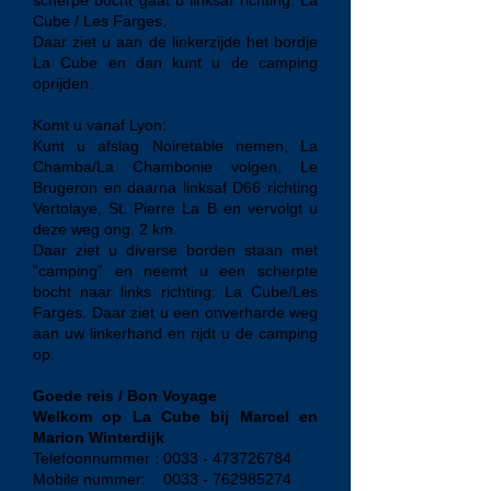
scherpe bocht gaat u linksaf richting: La
Cube / Les Farges.
Daar ziet u aan de linkerzijde het bordje
La Cube en dan kunt u de camping
oprijden.
Komt u v
anaf Lyon:
Kunt u afslag Noiretable nemen, La
Chamba/La Chambonie volgen, Le
Brugeron en daarna linksaf D66 richting
Vertolaye, St. Pierre La B en vervolgt u
deze weg ong. 2 km.
Daar ziet u diverse borden staan met
“camping” en neemt u een scherpte
bocht naar links richting: La Cube/Les
Farges. Daar ziet u een onverharde weg
aan uw linkerhand en rijdt u de camping
op.
Goede reis / Bon Voyage
Welkom op La Cube bij Marcel en
Marion Winterdijk
Telefoonnummer :
0033 - 473726784
Mobile nummer:
0033 - 762985274