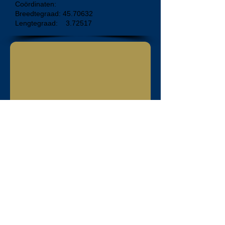
Coördinaten:
Breedtegraad:
45.70632
Lengtegraad: 3.72517